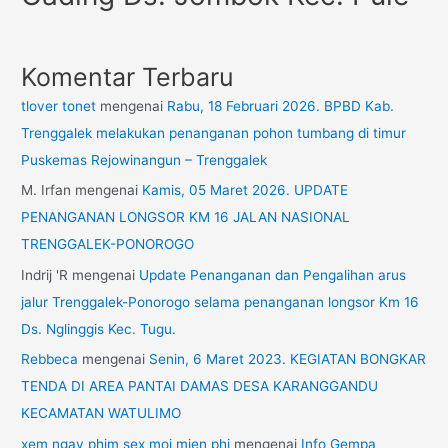
Komentar Terbaru
tlover tonet
mengenai
Rabu, 18 Februari 2026. BPBD Kab.
Trenggalek melakukan penanganan pohon tumbang di timur
Puskemas Rejowinangun – Trenggalek
M. Irfan
mengenai
Kamis, 05 Maret 2026. UPDATE
PENANGANAN LONGSOR KM 16 JALAN NASIONAL
TRENGGALEK-PONOROGO
Indrij 'R
mengenai
Update Penanganan dan Pengalihan arus
jalur Trenggalek-Ponorogo selama penanganan longsor Km 16
Ds. Nglinggis Kec. Tugu.
Rebbeca
mengenai
Senin, 6 Maret 2023. KEGIATAN BONGKAR
TENDA DI AREA PANTAI DAMAS DESA KARANGGANDU
KECAMATAN WATULIMO
xem ngay phim sex moi mien phi
mengenai
Info Gempa