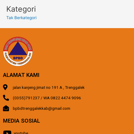
Kategori
Tak Berkategori
ALAMAT KAMI
jalan kanjeng jimat no 191 A , Trenggalek
(0355)791237 / WA 0822 4474 9096
bpbdtrenggalekkab@gmail.com
MEDIA SOSIAL
youtube