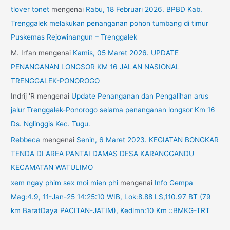
tlover tonet
mengenai
Rabu, 18 Februari 2026. BPBD Kab.
Trenggalek melakukan penanganan pohon tumbang di timur
Puskemas Rejowinangun – Trenggalek
M. Irfan
mengenai
Kamis, 05 Maret 2026. UPDATE
PENANGANAN LONGSOR KM 16 JALAN NASIONAL
TRENGGALEK-PONOROGO
Indrij 'R
mengenai
Update Penanganan dan Pengalihan arus
jalur Trenggalek-Ponorogo selama penanganan longsor Km 16
Ds. Nglinggis Kec. Tugu.
Rebbeca
mengenai
Senin, 6 Maret 2023. KEGIATAN BONGKAR
TENDA DI AREA PANTAI DAMAS DESA KARANGGANDU
KECAMATAN WATULIMO
xem ngay phim sex moi mien phi
mengenai
Info Gempa
Mag:4.9, 11-Jan-25 14:25:10 WIB, Lok:8.88 LS,110.97 BT (79
km BaratDaya PACITAN-JATIM), Kedlmn:10 Km ::BMKG-TRT