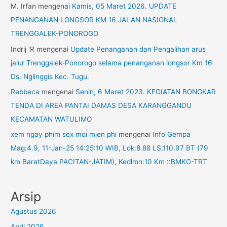
M. Irfan
mengenai
Kamis, 05 Maret 2026. UPDATE
PENANGANAN LONGSOR KM 16 JALAN NASIONAL
TRENGGALEK-PONOROGO
Indrij 'R
mengenai
Update Penanganan dan Pengalihan arus
jalur Trenggalek-Ponorogo selama penanganan longsor Km 16
Ds. Nglinggis Kec. Tugu.
Rebbeca
mengenai
Senin, 6 Maret 2023. KEGIATAN BONGKAR
TENDA DI AREA PANTAI DAMAS DESA KARANGGANDU
KECAMATAN WATULIMO
xem ngay phim sex moi mien phi
mengenai
Info Gempa
Mag:4.9, 11-Jan-25 14:25:10 WIB, Lok:8.88 LS,110.97 BT (79
km BaratDaya PACITAN-JATIM), Kedlmn:10 Km ::BMKG-TRT
Arsip
Agustus 2026
April 2026