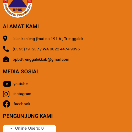
ALAMAT KAMI
jalan kanjeng jimat no 191 A , Trenggalek
(0355)791237 / WA 0822 4474 9096
bpbdtrenggalekkab@gmail.com
MEDIA SOSIAL
youtube
instagram
facebook
PENGUNJUNG KAMI
Online Users:
0