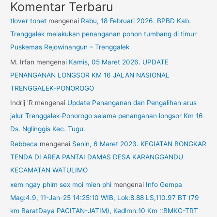
Komentar Terbaru
tlover tonet
mengenai
Rabu, 18 Februari 2026. BPBD Kab.
Trenggalek melakukan penanganan pohon tumbang di timur
Puskemas Rejowinangun – Trenggalek
M. Irfan
mengenai
Kamis, 05 Maret 2026. UPDATE
PENANGANAN LONGSOR KM 16 JALAN NASIONAL
TRENGGALEK-PONOROGO
Indrij 'R
mengenai
Update Penanganan dan Pengalihan arus
jalur Trenggalek-Ponorogo selama penanganan longsor Km 16
Ds. Nglinggis Kec. Tugu.
Rebbeca
mengenai
Senin, 6 Maret 2023. KEGIATAN BONGKAR
TENDA DI AREA PANTAI DAMAS DESA KARANGGANDU
KECAMATAN WATULIMO
xem ngay phim sex moi mien phi
mengenai
Info Gempa
Mag:4.9, 11-Jan-25 14:25:10 WIB, Lok:8.88 LS,110.97 BT (79
km BaratDaya PACITAN-JATIM), Kedlmn:10 Km ::BMKG-TRT