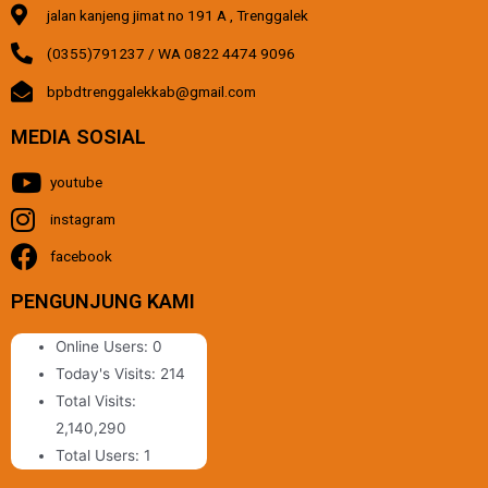
jalan kanjeng jimat no 191 A , Trenggalek
(0355)791237 / WA 0822 4474 9096
bpbdtrenggalekkab@gmail.com
MEDIA SOSIAL
youtube
instagram
facebook
PENGUNJUNG KAMI
Online Users:
0
Today's Visits:
214
Total Visits:
2,140,290
Total Users:
1