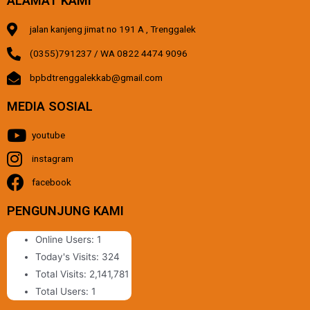
ALAMAT KAMI
jalan kanjeng jimat no 191 A , Trenggalek
(0355)791237 / WA 0822 4474 9096
bpbdtrenggalekkab@gmail.com
MEDIA SOSIAL
youtube
instagram
facebook
PENGUNJUNG KAMI
Online Users:
1
Today's Visits:
324
Total Visits:
2,141,781
Total Users:
1