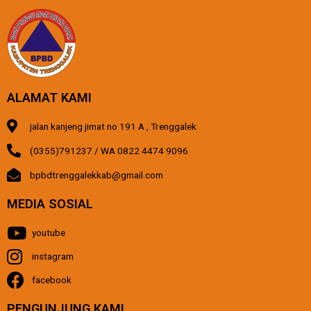
ALAMAT KAMI
jalan kanjeng jimat no 191 A , Trenggalek
(0355)791237 / WA 0822 4474 9096
bpbdtrenggalekkab@gmail.com
MEDIA SOSIAL
youtube
instagram
facebook
PENGUNJUNG KAMI