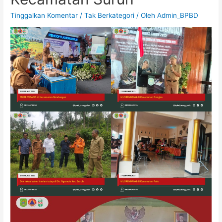
Tinggalkan Komentar
/
Tak Berkategori
/ Oleh
Admin_BPBD