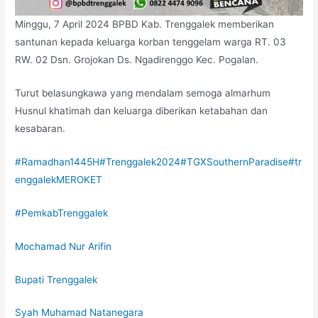
Minggu, 7 April 2024 BPBD Kab. Trenggalek memberikan
santunan kepada keluarga korban tenggelam warga RT. 03
RW. 02 Dsn. Grojokan Ds. Ngadirenggo Kec. Pogalan.
Turut belasungkawa yang mendalam semoga almarhum
Husnul khatimah dan keluarga diberikan ketabahan dan
kesabaran.
#Ramadhan1445H
#Trenggalek2024
#TGXSouthernParadise
#tr
enggalekMEROKET
#PemkabTrenggalek
Mochamad Nur Arifin
Bupati Trenggalek
Syah Muhamad Natanegara