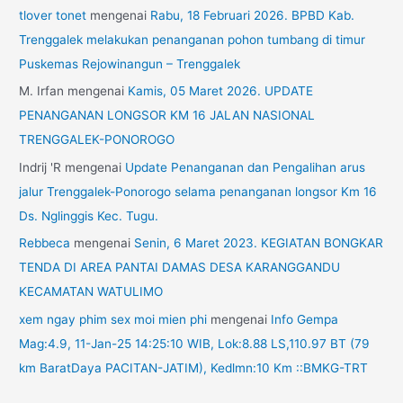
tlover tonet
mengenai
Rabu, 18 Februari 2026. BPBD Kab.
Trenggalek melakukan penanganan pohon tumbang di timur
Puskemas Rejowinangun – Trenggalek
M. Irfan
mengenai
Kamis, 05 Maret 2026. UPDATE
PENANGANAN LONGSOR KM 16 JALAN NASIONAL
TRENGGALEK-PONOROGO
Indrij 'R
mengenai
Update Penanganan dan Pengalihan arus
jalur Trenggalek-Ponorogo selama penanganan longsor Km 16
Ds. Nglinggis Kec. Tugu.
Rebbeca
mengenai
Senin, 6 Maret 2023. KEGIATAN BONGKAR
TENDA DI AREA PANTAI DAMAS DESA KARANGGANDU
KECAMATAN WATULIMO
xem ngay phim sex moi mien phi
mengenai
Info Gempa
Mag:4.9, 11-Jan-25 14:25:10 WIB, Lok:8.88 LS,110.97 BT (79
km BaratDaya PACITAN-JATIM), Kedlmn:10 Km ::BMKG-TRT