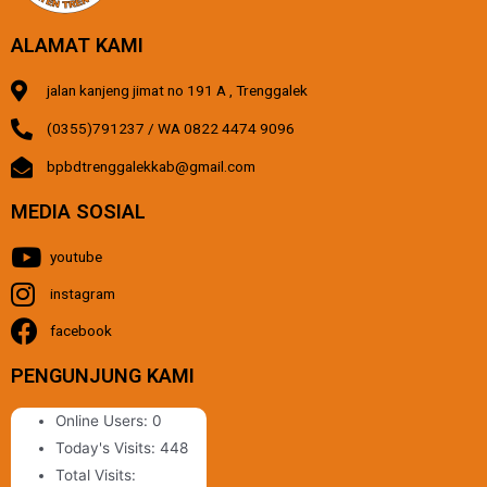
ALAMAT KAMI
jalan kanjeng jimat no 191 A , Trenggalek
(0355)791237 / WA 0822 4474 9096
bpbdtrenggalekkab@gmail.com
MEDIA SOSIAL
youtube
instagram
facebook
PENGUNJUNG KAMI
Online Users:
0
Today's Visits:
448
Total Visits: