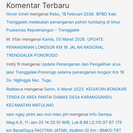
Komentar Terbaru
tlover tonet
mengenai
Rabu, 18 Februari 2026. BPBD Kab.
Trenggalek melakukan penanganan pohon tumbang di timur
Puskemas Rejowinangun – Trenggalek
M. Irfan
mengenai
Kamis, 05 Maret 2026. UPDATE
PENANGANAN LONGSOR KM 16 JALAN NASIONAL
TRENGGALEK-PONOROGO
Indrij 'R
mengenai
Update Penanganan dan Pengalihan arus
jalur Trenggalek-Ponorogo selama penanganan longsor Km 16
Ds. Nglinggis Kec. Tugu.
Rebbeca
mengenai
Senin, 6 Maret 2023. KEGIATAN BONGKAR
TENDA DI AREA PANTAI DAMAS DESA KARANGGANDU
KECAMATAN WATULIMO
xem ngay phim sex moi mien phi
mengenai
Info Gempa
Mag:4.9, 11-Jan-25 14:25:10 WIB, Lok:8.88 LS,110.97 BT (79
km BaratDaya PACITAN-JATIM), Kedlmn:10 Km ::BMKG-TRT