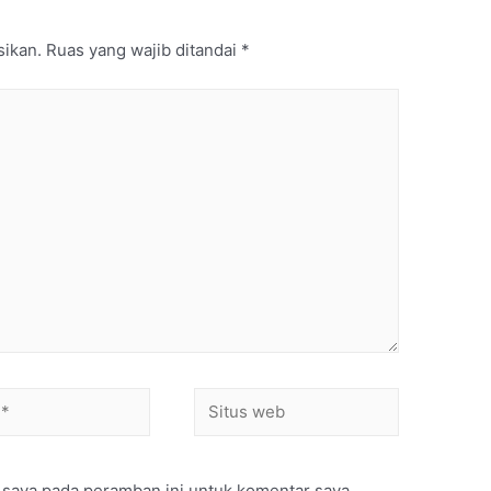
sikan.
Ruas yang wajib ditandai
*
 saya pada peramban ini untuk komentar saya