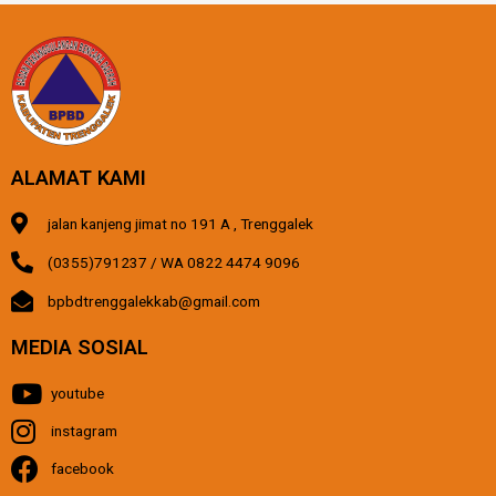
ALAMAT KAMI
jalan kanjeng jimat no 191 A , Trenggalek
(0355)791237 / WA 0822 4474 9096
bpbdtrenggalekkab@gmail.com
MEDIA SOSIAL
youtube
instagram
facebook