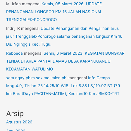
M. Irfan
mengenai
Kamis, 05 Maret 2026. UPDATE
PENANGANAN LONGSOR KM 16 JALAN NASIONAL
TRENGGALEK-PONOROGO
Indrij 'R
mengenai
Update Penanganan dan Pengalihan arus
jalur Trenggalek-Ponorogo selama penanganan longsor Km 16
Ds. Nglinggis Kec. Tugu.
Rebbeca
mengenai
Senin, 6 Maret 2023. KEGIATAN BONGKAR
TENDA DI AREA PANTAI DAMAS DESA KARANGGANDU
KECAMATAN WATULIMO
xem ngay phim sex moi mien phi
mengenai
Info Gempa
Mag:4.9, 11-Jan-25 14:25:10 WIB, Lok:8.88 LS,110.97 BT (79
km BaratDaya PACITAN-JATIM), Kedlmn:10 Km ::BMKG-TRT
Arsip
Agustus 2026
April 2026