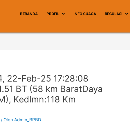
BERANDA
PROFIL
INFO CUACA
REGULASI
, 22-Feb-25 17:28:08
11.51 BT (58 km BaratDaya
), Kedlmn:118 Km
/ Oleh
Admin_BPBD